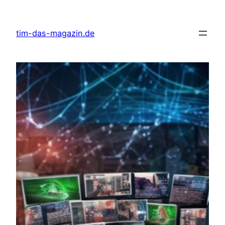
Skip
to
tim-das-magazin.de
content