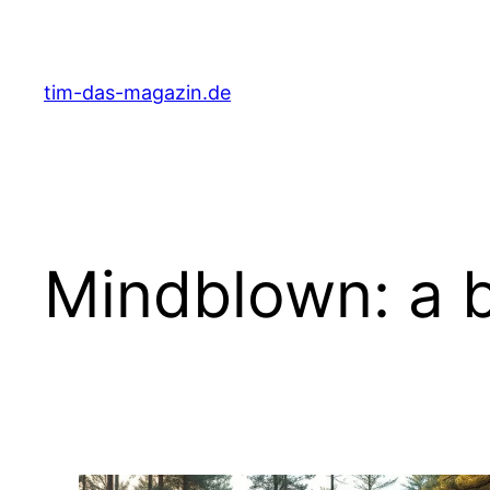
Skip
to
content
tim-das-magazin.de
Mindblown: a b