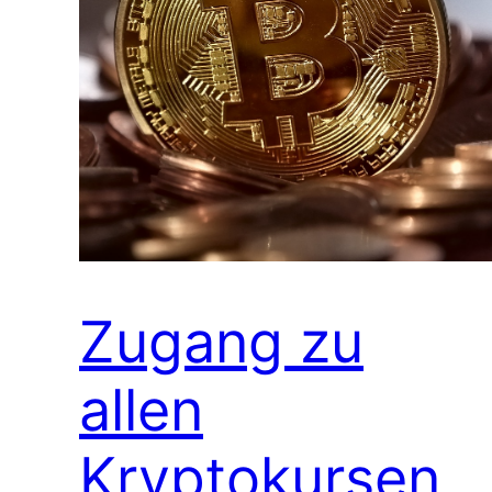
Zugang zu
allen
Kryptokursen