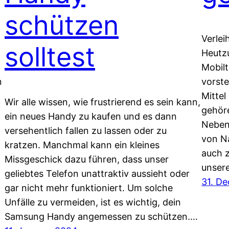
schützen
Verlei
solltest
Heutz
Mobil
n
vorste
Mitte
Wir alle wissen, wie frustrierend es sein kann,
gehöre
ein neues Handy zu kaufen und es dann
Neben
versehentlich fallen zu lassen oder zu
von Na
kratzen. Manchmal kann ein kleines
auch z
Missgeschick dazu führen, dass unser
unser
geliebtes Telefon unattraktiv aussieht oder
31. D
gar nicht mehr funktioniert. Um solche
Unfälle zu vermeiden, ist es wichtig, dein
Samsung Handy angemessen zu schützen.…