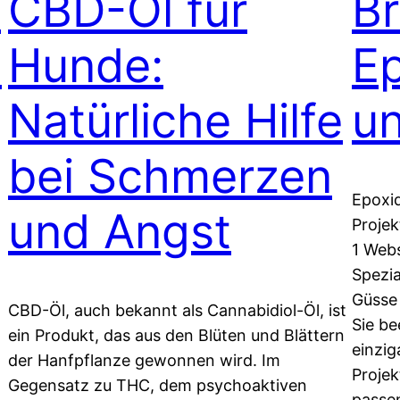
t
CBD-Öl für
Br
e
Hunde:
E
Natürliche Hilfe
u
bei Schmerzen
Epoxid
und Angst
Projek
1 Web
Spezia
Güsse 
CBD-Öl, auch bekannt als Cannabidiol-Öl, ist
Sie be
ein Produkt, das aus den Blüten und Blättern
einzig
der Hanfpflanze gewonnen wird. Im
Projek
Gegensatz zu THC, dem psychoaktiven
passen