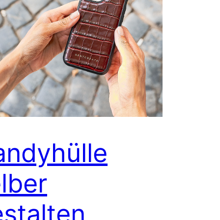
andyhülle
lber
stalten