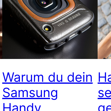
Warum du dein
H
Samsung
se
Handy
ge